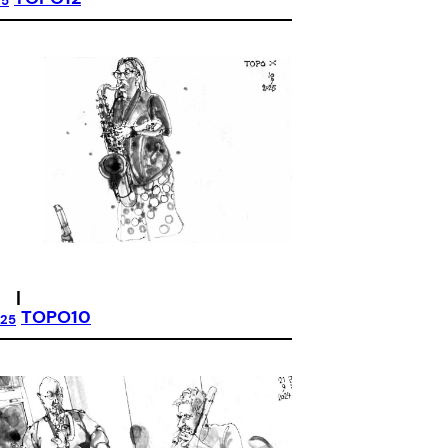
25
|
TOPO10
025