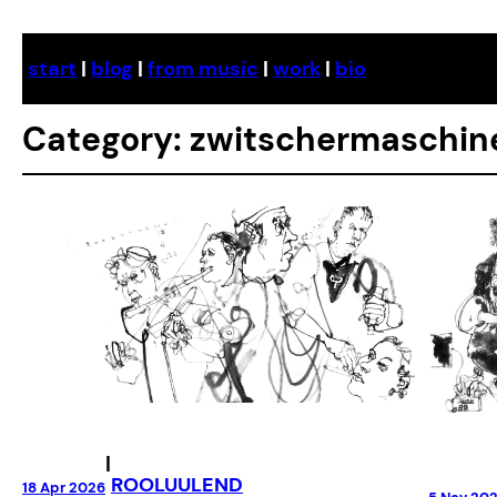
Skip
to
start
|
blog
|
from music
|
work
|
bio
content
Category:
zwitschermaschin
|
ROOLUULEND
18 Apr 2026