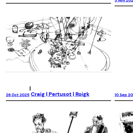
5 Nov 20
|
Craig | Pertusot | Roigk
10 Sep 2
26 Oct 2025