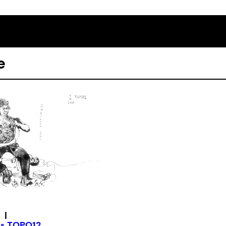
e
|
TOPO12