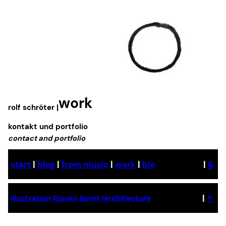
Skip
to
content
work
rolf schröter |
kontakt und portfolio
contact and portfolio
start
|
blog
|
from music
|
work
|
bio
|
§
|
^
illustration |
books |
print |
architecture