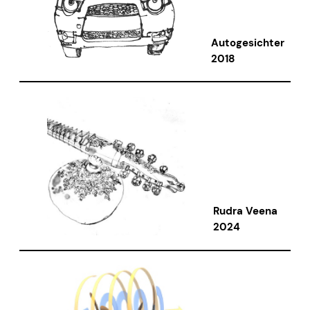
Autogesichter
2018
Rudra Veena
2024