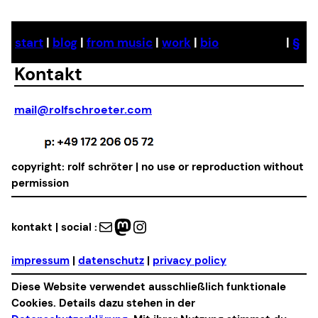
start
|
blog
|
from music
|
work
|
bio
|
§
Kontakt
mail@rolfschroeter.com
copyright: rolf schröter | no use or reproduction without
permission
Mail
Mastodon
Instagram
kontakt | social :
impressum
|
datenschutz
|
privacy policy
Diese Website verwendet ausschließlich funktionale
Cookies. Details dazu stehen in der