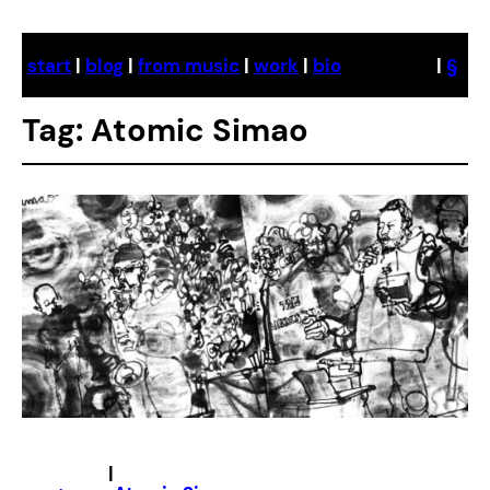
Skip
to
start
|
blog
|
from music
|
work
|
bio
|
§
content
Tag:
Atomic Simao
|