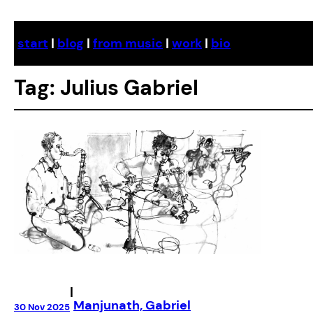
Skip
to
start
|
blog
|
from music
|
work
|
bio
content
Tag:
Julius Gabriel
|
Manjunath, Gabriel
30 Nov 2025