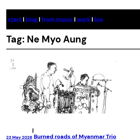
Skip
to
start
|
blog
|
from music
|
work
|
bio
content
Tag:
Ne Myo Aung
|
Burned roads of Myanmar Trio
23 May 2026