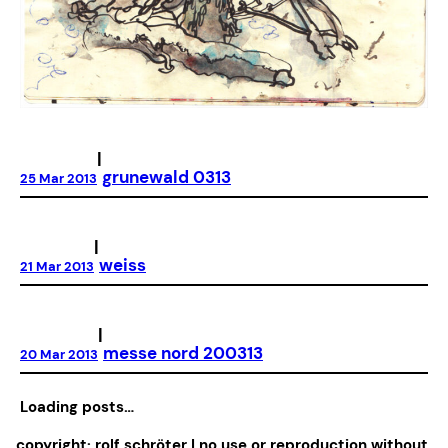
|
grunewald 0313
25 Mar 2013
|
weiss
21 Mar 2013
|
messe nord 200313
20 Mar 2013
Loading posts…
copyright: rolf schröter | no use or reproduction without