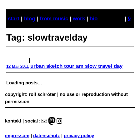
Skip
to
start
|
blog
|
from music
|
work
|
bio
|
§
content
Tag:
slowtravelday
|
urban sketch tour am slow travel day
12 Mar 2011
Loading posts…
copyright: rolf schröter | no use or reproduction without
permission
Mail
Mastodon
Instagram
kontakt | social :
impressum
|
datenschutz
|
privacy policy