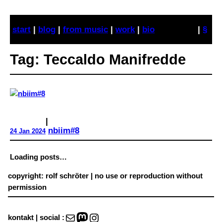
Skip
to
start
|
blog
|
from music
|
work
|
bio
|
§
content
Tag:
Teccaldo Manifredde
|
nbiim#8
24 Jan 2024
Loading posts…
copyright: rolf schröter | no use or reproduction without
permission
Mail
Mastodon
Instagram
kontakt | social :