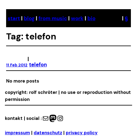
Skip
to
start
|
blog
|
from music
|
work
|
bio
|
§
content
Tag:
telefon
|
telefon
11 Feb 2012
No more posts
copyright: rolf schröter | no use or reproduction without
permission
Mail
Mastodon
Instagram
kontakt | social :
impressum
|
datenschutz
|
privacy policy