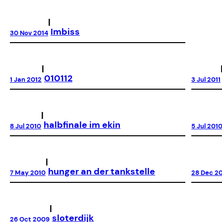
|
Imbiss
30 Nov 2014
|
010112
1 Jan 2012
3 Jul 2011
|
halbfinale im ekin
8 Jul 2010
5 Jul 201
|
hunger an der tankstelle
7 May 2010
28 Dec 2
|
sloterdijk
26 Oct 2009