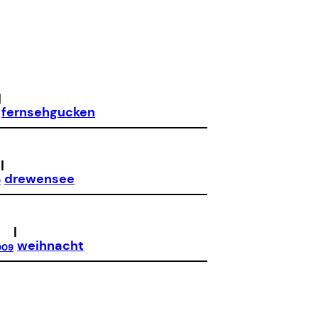
|
fernsehgucken
|
drewensee
0
|
weihnacht
009