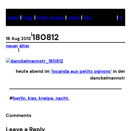
Skip
to
start
|
blog
|
from music
|
work
|
bio
|
§
content
|
180812
18 Aug 2012
neuer
älter
|
heute abend im
‘locanda aux petits oignons’
in der
danckelmannstr
#
berlin
, 
kiez
, 
kneipe
, 
nacht
,
Comments
Leave a Reply