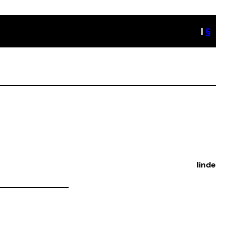
|
§
linde