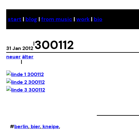
Skip
to
start
|
blog
|
from music
|
work
|
bio
content
300112
|
31 Jan 2012
neuer
älter
|
#
berlin
, 
bier
, 
kneipe
,