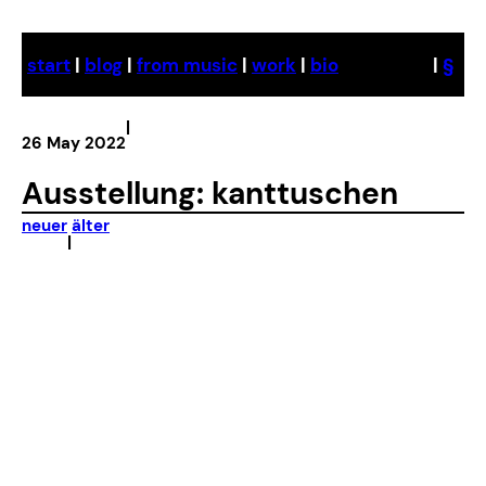
Skip
to
start
|
blog
|
from music
|
work
|
bio
|
§
content
|
26 May 2022
Ausstellung: kanttuschen
neuer
älter
|