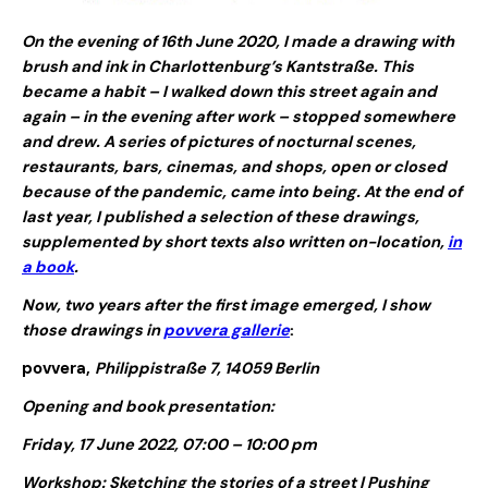
On the evening of 16th June 2020, I made a drawing with
brush and ink in Charlottenburg’s Kantstraße. This
became a habit – I walked down this street again and
again – in the evening after work – stopped somewhere
and drew. A series of pictures of nocturnal scenes,
restaurants, bars, cinemas, and shops, open or closed
because of the pandemic, came into being. At the end of
last year, I published a selection of these drawings,
supplemented by short texts also written on-location,
in
a book
.
Now, two years after the first image emerged, I show
those drawings in
povvera gallerie
:
povvera
,
Philippistraße 7, 14059 Berlin
Opening and book presentation:
Friday, 17 June 2022, 07:00 – 10:00 pm
Workshop:
Sketching the stories of a street
| Pushing