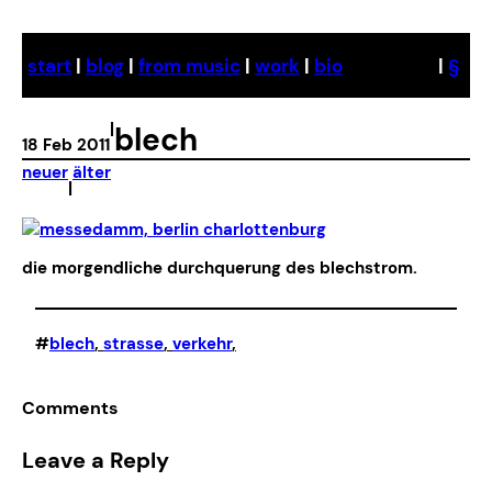
Skip
to
start
|
blog
|
from music
|
work
|
bio
|
§
content
|
blech
18 Feb 2011
neuer
älter
|
die morgendliche durchquerung des blechstrom.
#
blech
, 
strasse
, 
verkehr
,
Comments
Leave a Reply