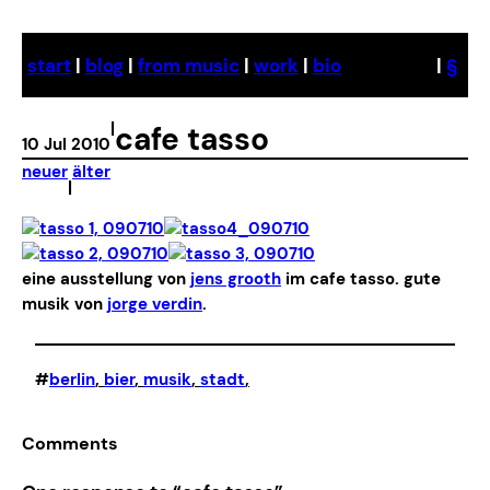
Skip
to
start
|
blog
|
from music
|
work
|
bio
|
§
content
|
cafe tasso
10 Jul 2010
neuer
älter
|
eine ausstellung von
jens grooth
im cafe tasso. gute
musik von
jorge verdin
.
#
berlin
, 
bier
, 
musik
, 
stadt
,
Comments