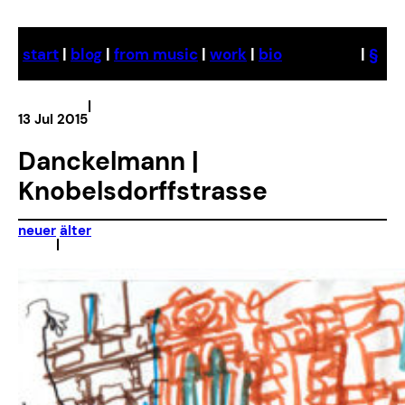
Skip
to
start
|
blog
|
from music
|
work
|
bio
|
§
content
|
13 Jul 2015
Danckelmann |
Knobelsdorffstrasse
neuer
älter
|