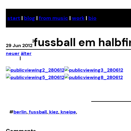
Skip
to
start
|
blog
|
from music
|
work
|
bio
content
fussball em halbf
|
29 Jun 2012
neuer
älter
|
#
berlin
, 
fussball
, 
kiez
, 
kneipe
,