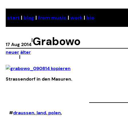
Skip
to
start
|
blog
|
from music
|
work
|
bio
content
Grabowo
|
17 Aug 2014
neuer
älter
|
Strassendorf in den Masuren.
#
draussen
, 
land
, 
polen
,