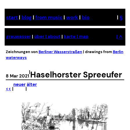
start
|
blog
|
from music
|
work
|
bio
|
§
|
^
grauwasser
|
über | about
|
karte | map
Zeichnungen von
Berliner Wasserstraßen
| drawings from
Berlin
waterways
|
Haselhorster Spreeufer
8 Mar 2021
neuer
älter
<<
|
|