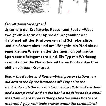
[scroll down for english]
Unterhalb der Kraftwerke Reuter und Reuter-West
zweigt ein Altarm der Spree ab. Gegenüber der
Halbinsel mit den Kraftwerken sind Schrebergärten
und ein Schrottplatz und am Ufer geht ein Pfad bis zu
einer kleinen Wiese, an der drei ziemlich patinierte
Sportboote festgemacht sind. Ein Typ mit Werkzeug
kriecht unter die Plane des mittleren Bootes. Am Ufer
blühen ein paar Krokusse.
Below the Reuter and Reuter-West power stations, an
old arm of the Spree branches off. Opposite the
peninsula with the power stations are allotment gardens
and a scrap yard, and on the bank a path leads to a small
meadow where three rather patinated small boats are
moored. A guy with tools crawls under the tarpaulin of