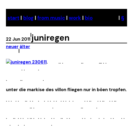
Skip
to
start
|
blog
|
from music
|
work
|
bio
|
§
content
|
juniregen
22 Jun 2011
neuer
älter
|
. .. . .. … . .
. . .
. .. .
unter die markise des villon fliegen nur in böen tropfen.
. . . . . .. . . . . . . . . . . . . . . . .. . . .. . . ..
.. . . .. .
. .. . . . . .. . . . . . . .. . . . . . . . . . . .
. . . .