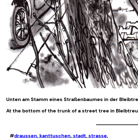
Unten am Stamm eines Straßenbaumes in der Bleibtreu
At the bottom of the trunk of a street tree in Bleibtre
#
draussen
, 
kanttuschen
, 
stadt
, 
strasse
,