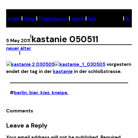
Skip
to
start
|
blog
|
from music
|
work
|
bio
|
§
content
|
kastanie 050511
5 May 2011
neuer
älter
|
vorgestern
endet der tag in der
kastanie
in der schloßstrasse.
#
berlin
, 
bier
, 
kiez
, 
kneipe
,
Comments
Leave a Reply
Your email address will not be published.
Required