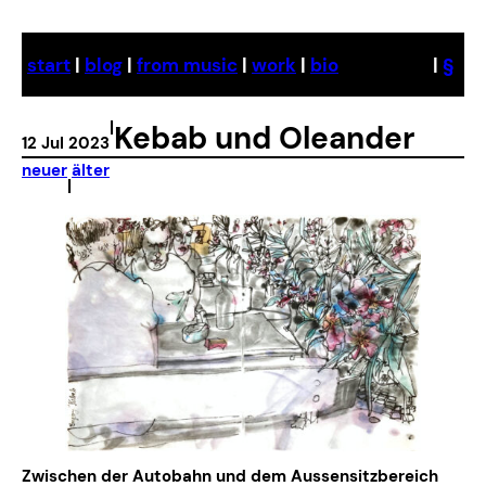
Skip
to
start
|
blog
|
from music
|
work
|
bio
|
§
content
|
Kebab und Oleander
12 Jul 2023
neuer
älter
|
Zwischen der Autobahn und dem Aussensitzbereich