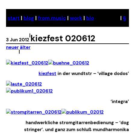
Skip
to
start
|
blog
|
from music
|
work
|
bio
|
§
content
|
kiezfest 020612
3 Jun 2012
neuer
älter
|
kiezfest
in der wundtstr – ‘village dodos’
‘integra’
handwerkliche stromgitarrenbedienung – ‘dog
stringer’. und ganz zum schluß mundharmonika