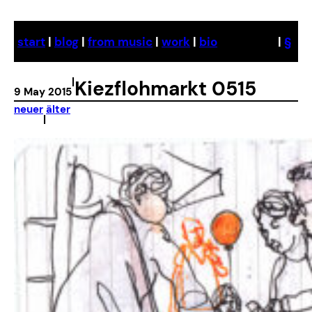
Skip
to
start
|
blog
|
from music
|
work
|
bio
|
§
content
|
Kiezflohmarkt 0515
9 May 2015
neuer
älter
|