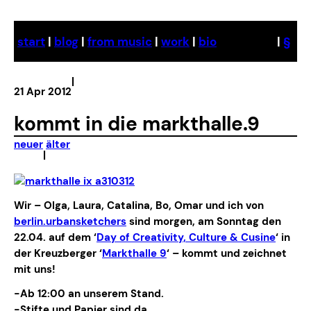
Skip
to
start
|
blog
|
from music
|
work
|
bio
|
§
content
|
21 Apr 2012
kommt in die markthalle.9
neuer
älter
|
Wir – Olga, Laura, Catalina, Bo, Omar und ich von
berlin.urbansketchers
sind morgen, am Sonntag den
22.04. auf dem ‘
Day of Creativity, Culture & Cusine
‘ in
der Kreuzberger ‘
Markthalle 9
‘ – kommt und zeichnet
mit uns!
-Ab 12:00 an unserem Stand.
-Stifte und Papier sind da.