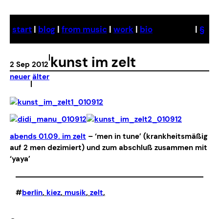
Skip
to
start
|
blog
|
from music
|
work
|
bio
|
§
content
|
kunst im zelt
2 Sep 2012
neuer
älter
|
abends 01.09. im zelt
– ‘men in tune’ (krankheitsmäßig
auf 2 men dezimiert) und zum abschluß zusammen mit
‘yaya’
#
berlin
, 
kiez
, 
musik
, 
zelt
,