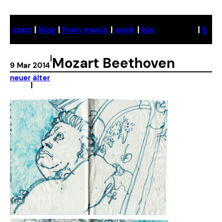
Skip
to
start
|
blog
|
from music
|
work
|
bio
|
§
content
|
Mozart Beethoven
9 Mar 2014
neuer
älter
|