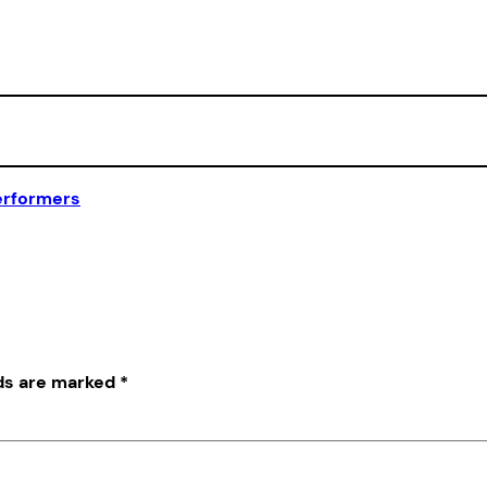
erformers
lds are marked
*