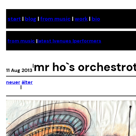
Skip
to
start
|
blog
|
from music
|
work
|
bio
content
from music
|
latest |
venues |
performers
mr ho`s orchestro
|
11 Aug 2013
neuer
älter
|