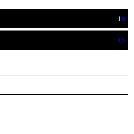
|
§
| ^