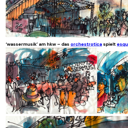
‘wassermusik’ am hkw – das
orchestrotica
spielt
esqu