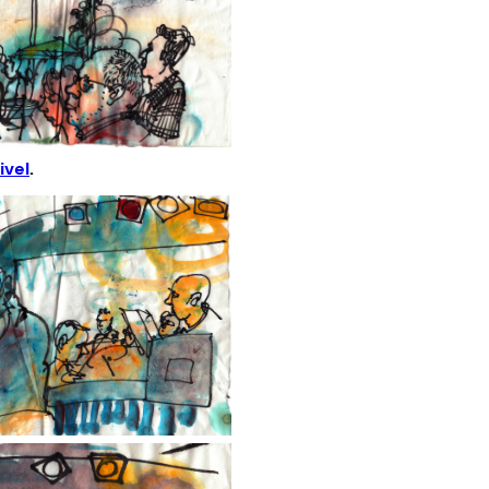
ivel
.