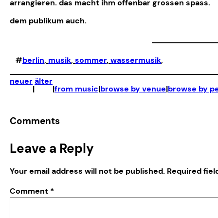
arrangieren. das macht ihm offenbar grossen spass.
dem publikum auch.
#
berlin
, 
musik
, 
sommer
, 
wassermusik
,
neuer
älter
|
|
from music
|
browse by venue
|
browse by p
Comments
Leave a Reply
Your email address will not be published.
Required fie
Comment
*