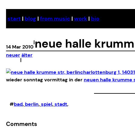
Skip
to
start
|
blog
|
from music
|
work
|
bio
content
neue halle krumm
|
14 Mar 2010
neuer
älter
|
wieder sonntag vormittag in der
neuen halle krumme 
#
bad
, 
berlin
, 
spiel
, 
stadt
,
Comments