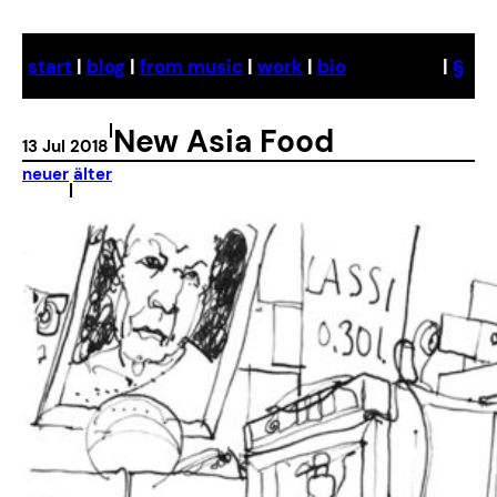
Skip
to
start
|
blog
|
from music
|
work
|
bio
|
§
content
|
New Asia Food
13 Jul 2018
neuer
älter
|