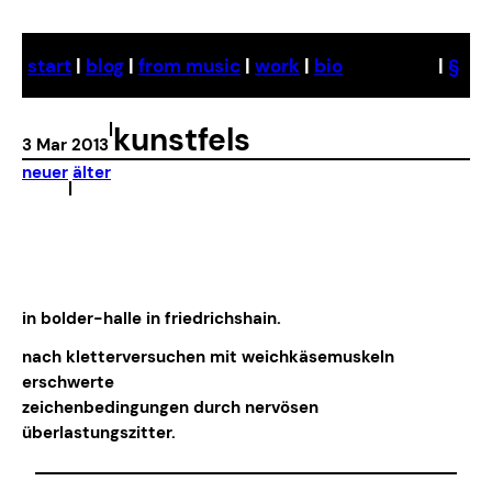
Skip
to
start
|
blog
|
from music
|
work
|
bio
|
§
content
|
kunstfels
3 Mar 2013
neuer
älter
|
in bolder-halle in friedrichshain.
nach kletterversuchen mit weichkäsemuskeln
erschwerte
zeichenbedingungen durch nervösen
überlastungszitter.