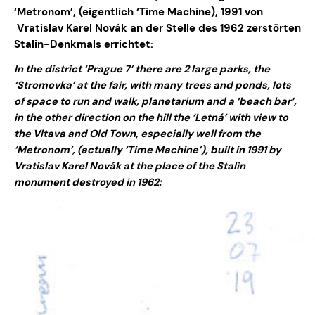
‘Metronom’, (eigentlich ‘Time Machine), 1991 von
Vratislav Karel Novák an der Stelle des 1962 zerstörten
Stalin-Denkmals errichtet:
In the district ‘Prague 7’ there are 2 large parks, the
‘Stromovka’ at the fair, with many trees and ponds, lots
of space to run and walk, planetarium and a ‘beach bar’,
in the other direction on the hill the ‘Letná’ with view to
the Vltava and Old Town, especially well from the
‘Metronom’, (actually ‘Time Machine’), built in 1991 by
Vratislav Karel Novák at the place of the Stalin
monument destroyed in 1962: