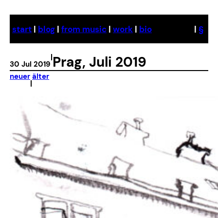
Skip
to
start
|
blog
|
from music
|
work
|
bio
|
§
content
|
Prag, Juli 2019
30 Jul 2019
neuer
älter
|