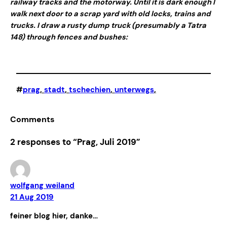
railway tracks and the motorway. Until it is dark enough I
walk next door to a scrap yard with old locks, trains and
trucks. I draw a rusty dump truck (presumably a Tatra
148) through fences and bushes:
#
prag
, 
stadt
, 
tschechien
, 
unterwegs
,
Comments
2 responses to “Prag, Juli 2019”
wolfgang weiland
21 Aug 2019
feiner blog hier, danke…