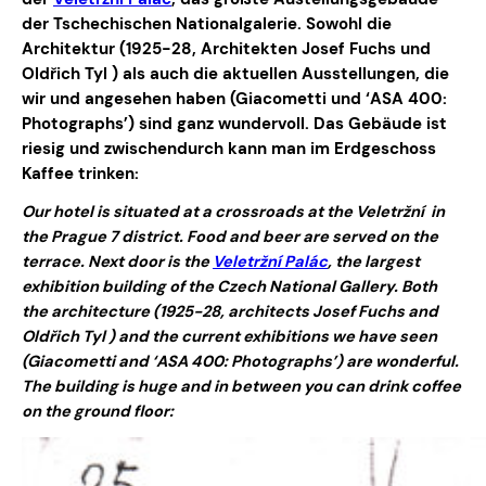
der Tschechischen Nationalgalerie. Sowohl die
Architektur (1925-28, Architekten Josef Fuchs und
Oldřich Tyl ) als auch die aktuellen Ausstellungen, die
wir und angesehen haben (Giacometti und ‘ASA 400:
Photographs’) sind ganz wundervoll. Das Gebäude ist
riesig und zwischendurch kann man im Erdgeschoss
Kaffee trinken:
Our hotel is situated at a crossroads at the Veletržní in
the Prague 7 district. Food and beer are served on the
terrace. Next door is the
Veletržní Palác
, the largest
exhibition building of the Czech National Gallery. Both
the architecture (1925-28, architects Josef Fuchs and
Oldřich Tyl ) and the current exhibitions we have seen
(Giacometti and ‘ASA 400: Photographs’) are wonderful.
The building is huge and in between you can drink coffee
on the ground floor: