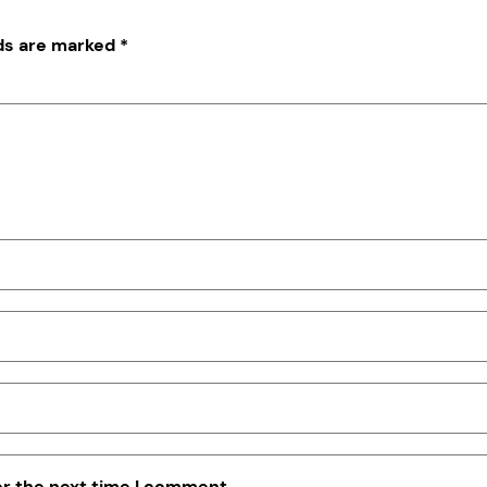
lds are marked
*
or the next time I comment.