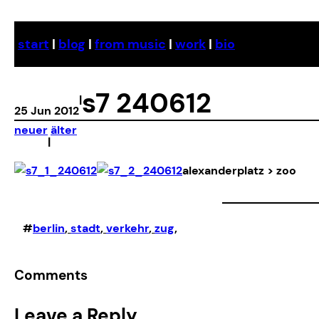
Skip
to
start
|
blog
|
from music
|
work
|
bio
content
s7 240612
|
25 Jun 2012
neuer
älter
|
alexanderplatz > zoo
#
berlin
, 
stadt
, 
verkehr
, 
zug
,
Comments
Leave a Reply