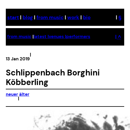
Skip
to
start
|
blog
|
from music
|
work
|
bio
|
§
content
| ^
from music
|
latest |
venues |
performers
|
13 Jan 2019
Schlippenbach Borghini
Köbberling
neuer
älter
|