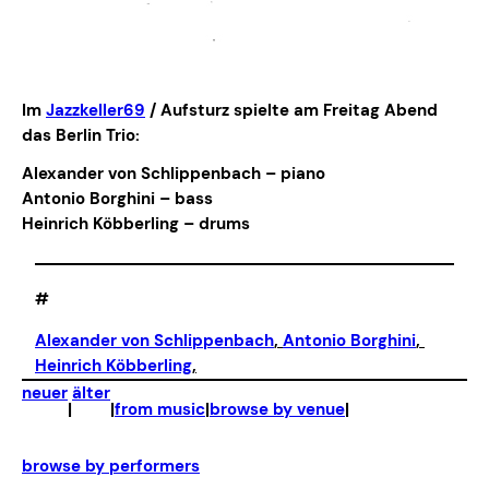
Im
Jazzkeller69
/ Aufsturz spielte am Freitag Abend
das Berlin Trio:
Alexander von Schlippenbach – piano
Antonio Borghini – bass
Heinrich Köbberling – drums
#
Alexander von Schlippenbach
, 
Antonio Borghini
, 
Heinrich Köbberling
,
neuer
älter
|
|
from music
|
browse by venue
|
browse by performers