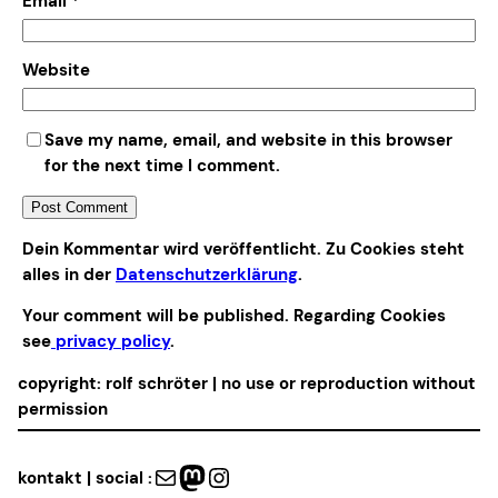
Email
*
Website
Save my name, email, and website in this browser
for the next time I comment.
Alternative:
Dein Kommentar wird veröffentlicht. Zu Cookies steht
alles in der
Datenschutzerklärung
.
Your comment will be published. Regarding Cookies
see
privacy policy
.
copyright: rolf schröter | no use or reproduction without
permission
Mail
Mastodon
Instagram
kontakt | social :