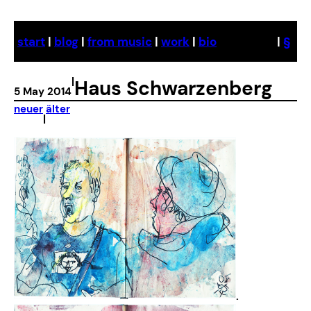
Skip
to
start
|
blog
|
from music
|
work
|
bio
|
§
content
|
Haus Schwarzenberg
5 May 2014
neuer
älter
|
.