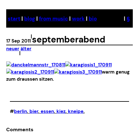
Skip
to
start
|
blog
|
from music
|
work
|
bio
|
§
content
|
septemberabend
17 Sep 2011
neuer
älter
|
warm genug
zum draussen sitzen.
#
berlin
, 
bier
, 
essen
, 
kiez
, 
kneipe
,
Comments