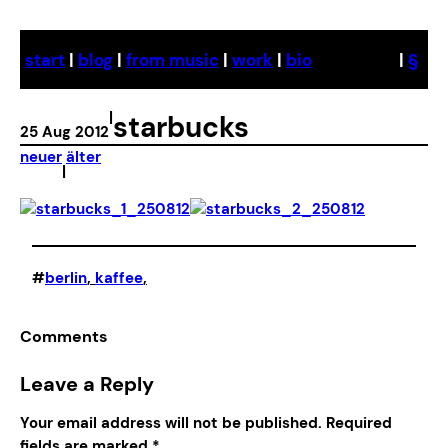
Skip
to
start
|
blog
|
from music
|
work
|
bio
|
§
content
|
starbucks
25 Aug 2012
neuer
älter
|
#
berlin
, 
kaffee
,
Comments
Leave a Reply
Your email address will not be published.
Required
fields are marked
*