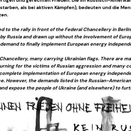
rtigen und gerechten Frieden. Die im Russisch-Amerika
n starben, als bei aktiven Kämpfen), bedeuten und die M
zen.
o the rally in front of the Federal Chancellery in Berli
by Russia and drawn up without the involvement of Europe
e demand to finally implement European energy independe
e Chancellery, many carrying Ukrainian flags. There are m
rning for the victims of Russian aggression and many c
complete implementation of European energy independenc
ace. However, the demands listed in the Russian-America
) and expose the people of Ukraine (and elsewhere) to fur