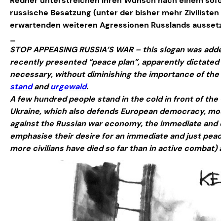
Redner unterstreichen ihren Wunsch nach einem sofo
russische Besatzung (unter der bisher mehr Ziviliste
erwartenden weiteren Agressionen Russlands ausset
_
STOP APPEASING RUSSIA’S WAR – this slogan was added t
recently presented “peace plan”, apparently dictated 
necessary, without diminishing the importance of th
stand
and
urgewald
.
A few hundred people stand in the cold in front of th
Ukraine, which also defends European democracy, mou
against the Russian war economy, the immediate and 
emphasise their desire for an immediate and just pe
more civilians have died so far than in active combat