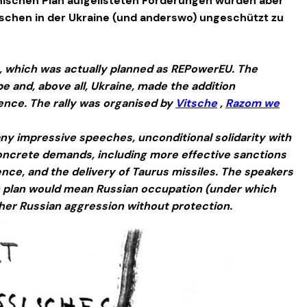
nischen Plan aufgelisteten Forderungen würden aber
enschen in der Ukraine (und anderswo) ungeschützt zu
n, which was actually planned as REPowerEU. The
 and, above all, Ukraine, made the addition
nce. The rally was organised by
Vitsche
,
Razom we
any impressive speeches, unconditional solidarity with
oncrete demands, including more effective sanctions
e, and the delivery of Taurus missiles. The speakers
n plan would mean Russian occupation (under which
ther Russian aggression without protection.