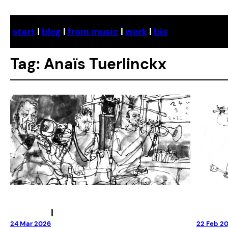
Skip
to
start
|
blog
|
from music
|
work
|
bio
content
Tag:
Anaïs Tuerlinckx
|
24 Mar 2026
22 Feb 2