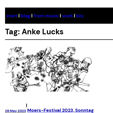
Skip
to
start
|
blog
|
from music
|
work
|
bio
content
Tag:
Anke Lucks
|
Moers-Festival 2023, Sonntag
28 May 2023