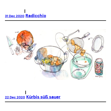
|
Radicchio
31 Dec 2020
|
Kürbis süß sauer
22 Dec 2020