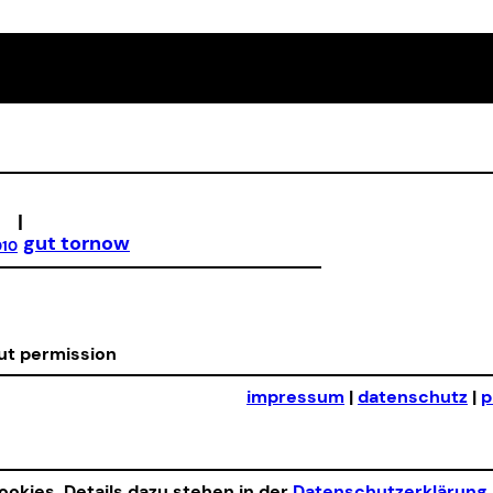
|
gut tornow
010
out permission
impressum
|
datenschutz
|
p
okies. Details dazu stehen in der
Datenschutzerklärung