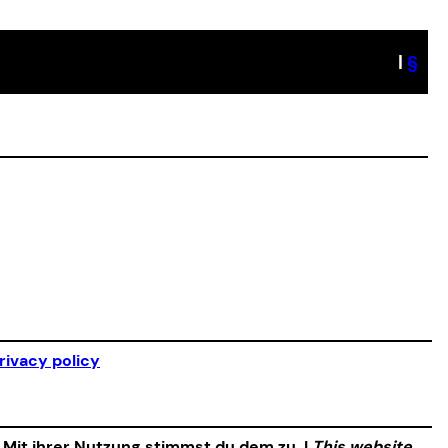
|
§
rivacy policy
. Mit ihrer Nutzung stimmst du dem zu. |
This website