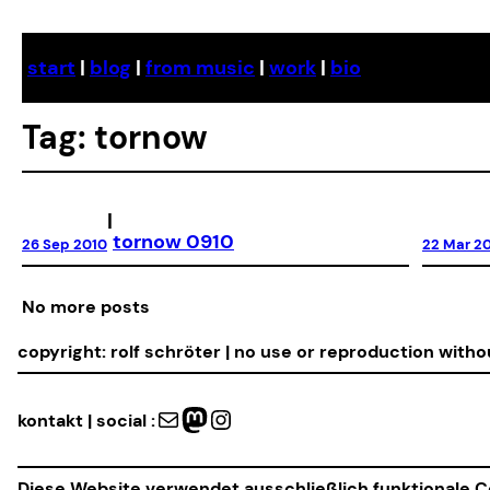
Skip
to
start
|
blog
|
from music
|
work
|
bio
content
Tag:
tornow
|
tornow 0910
26 Sep 2010
22 Mar 2
No more posts
copyright: rolf schröter | no use or reproduction with
Mail
Mastodon
Instagram
kontakt | social :
Diese Website verwendet ausschließlich funktionale Co