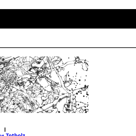
|
Totholz