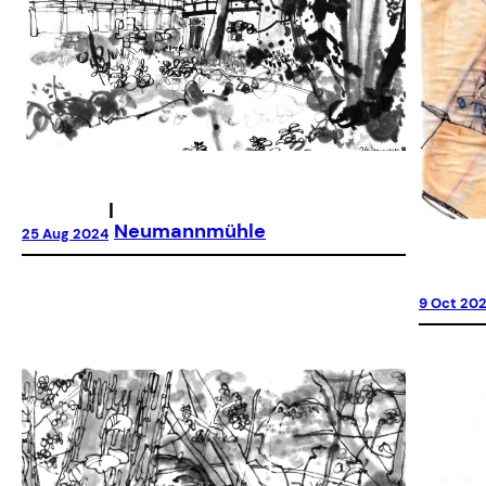
|
Neumannmühle
25 Aug 2024
9 Oct 20