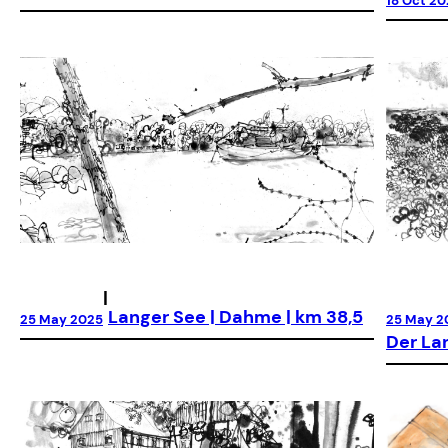
18 Oct 2
|
Langer See | Dahme | km 38,5
25 May 2
25 May 2025
Der La