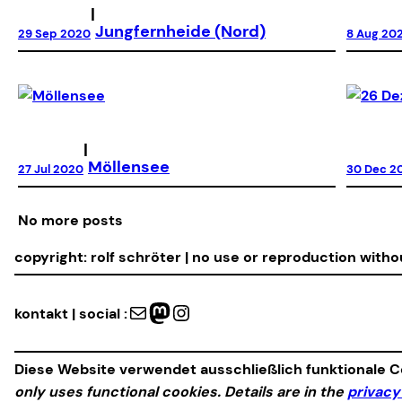
|
Jungfernheide (Nord)
29 Sep 2020
8 Aug 20
|
Möllensee
27 Jul 2020
30 Dec 2
No more posts
copyright: rolf schröter | no use or reproduction with
Mail
Mastodon
Instagram
kontakt | social :
Diese Website verwendet ausschließlich funktionale Co
only uses functional cookies. Details are in the
privacy