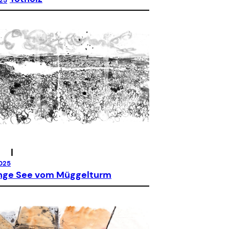
025
|
025
nge See vom Müggelturm