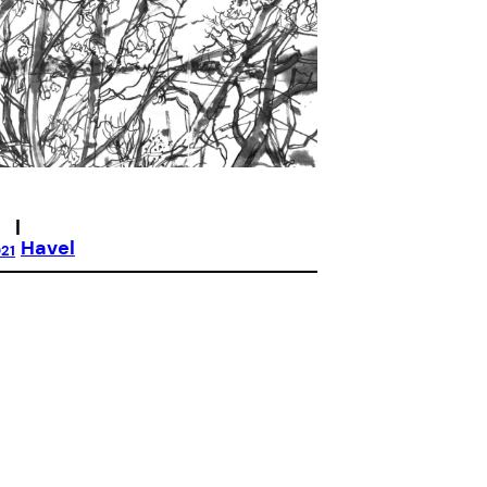
|
Havel
021