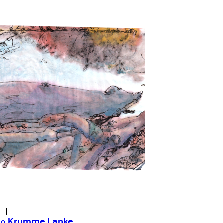
|
Krumme Lanke
20