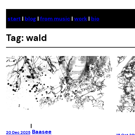
Skip
to
start
|
blog
|
from music
|
work
|
bio
content
Tag:
wald
|
Baasee
20 Dec 2025