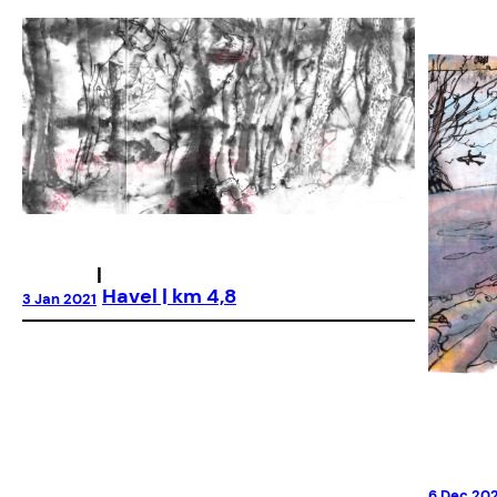
|
Havel | km 4,8
3 Jan 2021
6 Dec 20