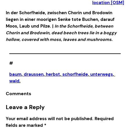
location [OSM]
In der Schorfheide, zwischen Chorin und Brodowin
liegen in einer moorigen Senke tote Buchen, darauf
Moos, Laub und Pilze. |
In the Schorfheide, between
Chorin and Brodowin, dead beech trees lie in a boggy
hollow, covered with moss, leaves and mushrooms.
#
baum
, 
draussen
, 
herbst
, 
schorfheide
, 
unterwegs
, 
wald
,
Comments
Leave a Reply
Your email address will not be published.
Required
fields are marked
*