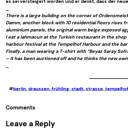
es sei versteigert worden und er denkt, dass der neue
_
There is a large building on the corner of Ordensmei
Damm, another block with 10 residential floors rises fr
aluminium panels, the original warm beige exposed agg
I eat a lahmacun at the Turkish restaurant in the shop
harbour festival at the Tempelhof Harbour and the bar
Finally, a man wearing a T-shirt with “Beyaz Saray Sofr
– it has been auctioned off and he thinks the new own
_
#
berlin
, 
draussen
, 
frühling
, 
stadt
, 
strasse
, 
tempelho
Comments
Leave a Reply