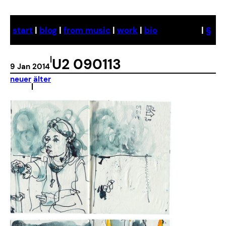
Skip
to
start
|
blog
|
from music
|
work
|
bio
|
§
content
|
U2 090113
9 Jan 2014
neuer
älter
|