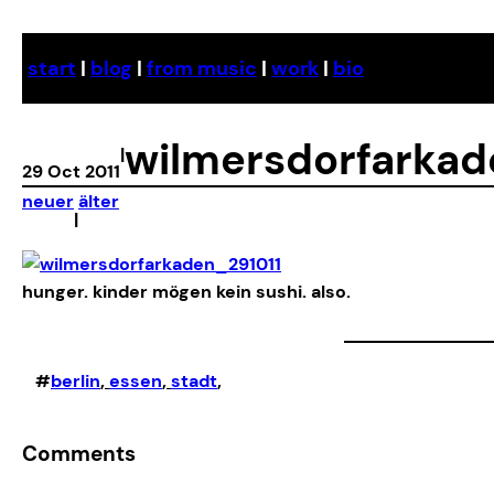
Skip
to
start
|
blog
|
from music
|
work
|
bio
content
wilmersdorfarkad
|
29 Oct 2011
neuer
älter
|
hunger. kinder mögen kein sushi. also.
#
berlin
, 
essen
, 
stadt
,
Comments