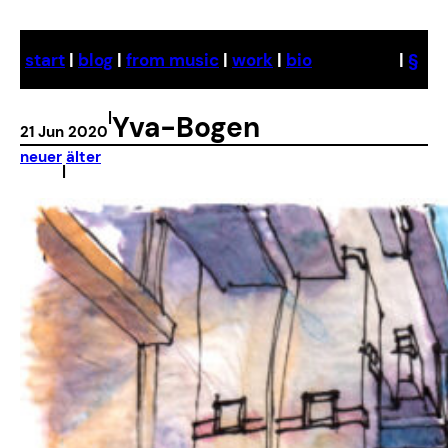
Skip
to
start
|
blog
|
from music
|
work
|
bio
|
§
content
|
Yva-Bogen
21 Jun 2020
neuer
älter
|