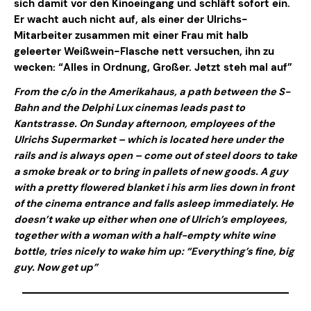
sich damit vor den Kinoeingang und schläft sofort ein.
Er wacht auch nicht auf, als einer der Ulrichs-
Mitarbeiter zusammen mit einer Frau mit halb
geleerter Weißwein-Flasche nett versuchen, ihn zu
wecken: “Alles in Ordnung, Großer. Jetzt steh mal auf”
From the c/o in the Amerikahaus, a path between the S-
Bahn and the Delphi Lux cinemas leads past to
Kantstrasse. On Sunday afternoon, employees of the
Ulrichs Supermarket – which is located here under the
rails and is always open – come out of steel doors to take
a smoke break or to bring in pallets of new goods. A guy
with a pretty flowered blanket i his arm lies down in front
of the cinema entrance and falls asleep immediately. He
doesn’t wake up either when one of Ulrich’s employees,
together with a woman with a half-empty white wine
bottle, tries nicely to wake him up: “Everything’s fine, big
guy. Now get up”